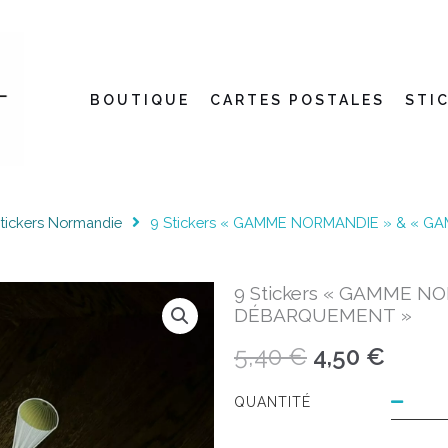
BOUTIQUE
CARTES POSTALES
STI
tickers Normandie
9 Stickers « GAMME NORMANDIE » & « 
9 Stickers « GAMME N
DÉBARQUEMENT »
Le
Le
5,40
€
4,50
€
prix
prix
q
QUANTITÉ
d
initial
actue